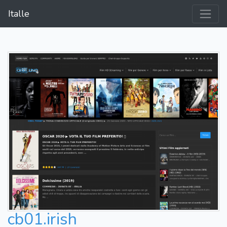
Italle
cb01.irish