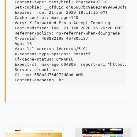
Content-type: text/html; charset=UTF-8

Set-cookie: __cfduid=d486607bc9a6e24e9946e8cfabaf7
Expires: Tue, 21 Jan 2020 18:11:16 GMT

Cache-control: max-age=120

Vary: X-Forwarded-Proto,Accept-Encoding

Last-modified: Tue, 21 Jan 2020 16:26:20 GMT

Referrer-policy: no-referrer-when-downgrade

X-varnish: 468882193 467805137

Age: 18

Via: 1.1 varnish (Varnish/6.0)

X-content-type-options: nosniff

Cf-cache-status: DYNAMIC

Expect-ct: max-age=604800, report-uri="https://rep
Server: cloudflare

Cf-ray: 558b3d764973d8bd-AMS
