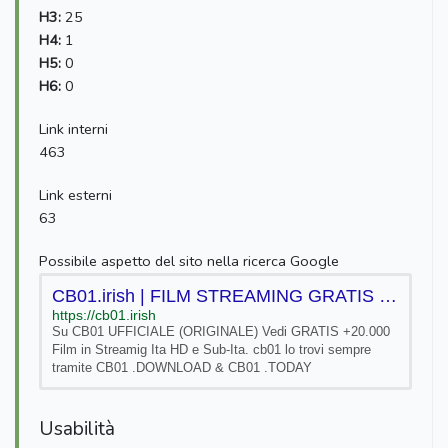
H3:
25
H4:
1
H5:
0
H6:
0
Link interni
463
Link esterni
63
Possibile aspetto del sito nella ricerca Google
CB01.irish | FILM STREAMING GRATIS by CB01.UNO |
https://cb01.irish
Su CB01 UFFICIALE (ORIGINALE) Vedi GRATIS +20.000
Film in Streamig Ita HD e Sub-Ita. cb01 lo trovi sempre
tramite CB01 .DOWNLOAD & CB01 .TODAY
Usabilità