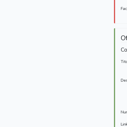
Fa
O
Co
Tit
Des
Num
Lin