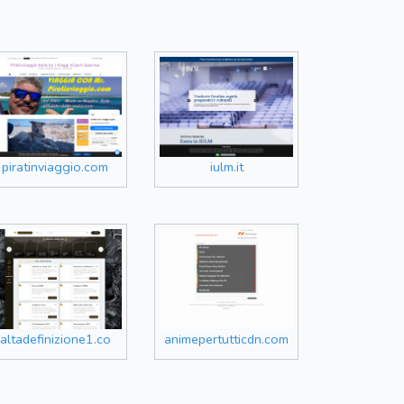
piratinviaggio.com
iulm.it
altadefinizione1.co
animepertutticdn.com