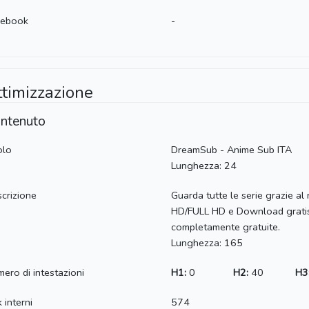
cebook
-
ttimizzazione
ntenuto
olo
DreamSub - Anime Sub ITA
Lunghezza: 24
crizione
Guarda tutte le serie grazie al
HD/FULL HD e Download gratis. 
completamente gratuite.
Lunghezza: 165
ero di intestazioni
H1:
0
H2:
40
H3
k interni
574