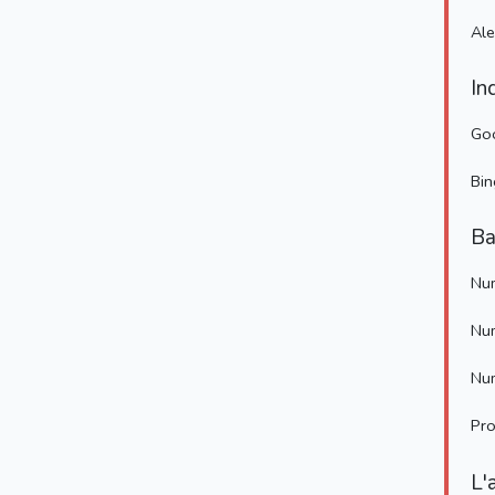
Al
In
Go
Bin
Ba
Num
Num
Num
Pro
L'