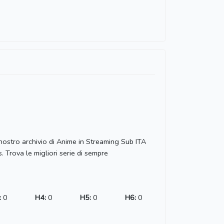
 nostro archivio di Anime in Streaming Sub ITA
Trova le migliori serie di sempre
:
0
H4:
0
H5:
0
H6:
0