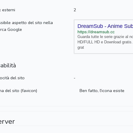
k esterni
2
sibile aspetto del sito nella
DreamSub - Anime Sub
erca Google
https://dreamsub.cc
Guarda tutte le serie grazie al 
HD/FULL HD e Download gratis. 
grat
abilità
ocità del sito
-
na del sito (favicon)
Ben fatto, l'icona esiste
erver