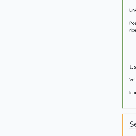
Lin
Pos
ric
Us
Vel
Ico
S