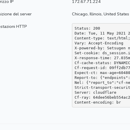
irizzo IP
172.67.71.224
izione del server
Chicago, Illinois, United States
estazioni HTTP
Status: 200

Date: Tue, 11 May 2021 2
Content-type: text/html;
Vary: Accept-Encoding

X-powered-by: Setsugen n
Set-cookie: ds_session.i
X-response-time: 27.035m
Cf-cache-status: DYNAMIC
Cf-request-id: 09ff2db77
Expect-ct: max-age=60480
Report-to: {"endpoints"
Nel: {"report_to":"cf-ne
Strict-transport-securit
Server: cloudflare

Cf-ray: 64dee56beb554ac2