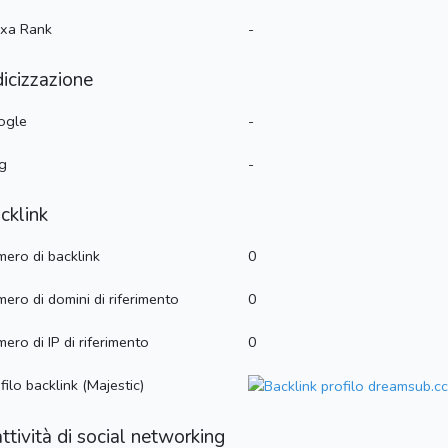
exa Rank
-
dicizzazione
ogle
-
g
-
cklink
ero di backlink
0
ero di domini di riferimento
0
ero di IP di riferimento
0
filo backlink (Majestic)
attività di social networking