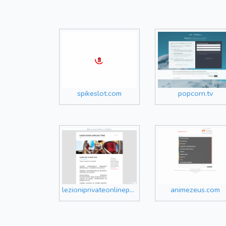
spikeslot.com
popcorn.tv
lezioniprivateonlineperthiesi1.wordpress.com
animezeus.com