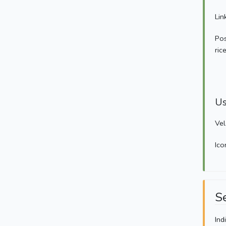
Lin
Pos
ric
Us
Vel
Ico
S
Ind