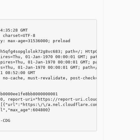
4:35:28 GMT

 charset=UTF-8

y: max-age=31536000; preload



h5qfg4sopglolok72g8vc683; path=/; HttpOnly

ires=Thu, 01-Jan-1970 00:00:01 GMT; path=/; httponly

pires=Thu, 01-Jan-1970 00:00:01 GMT; path=/; httponly

s=Thu, 01-Jan-1970 00:00:01 GMT; path=/; httponly

1 08:52:00 GMT

 no-cache, must-revalidate, post-check=0, pre-check=0



b0000ee1fe8bb8000000001

0, report-uri="https://report-uri.cloudflare.com/cdn-cgi
:[{"url":"https:\/\/a.nel.cloudflare.com\/report?s=r28o0f
l","max_age":604800}

-CDG
