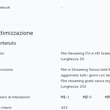
cebook
-
ttimizzazione
ntenuto
olo
Film Streaming ITA in HD Grati
Lunghezza: 55
crizione
Film in Streaming Senza Limiti I
aggiornato tutti i giorni con ta
Film streaming gratis senza reg
Lunghezza: 202
ero di intestazioni
H1:
1
H2:
0
H3
k interni
433