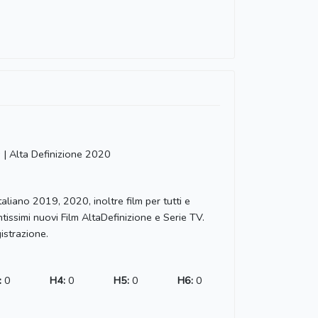
s | Alta Definizione 2020
taliano 2019, 2020, inoltre film per tutti e
ntissimi nuovi Film AltaDefinizione e Serie TV.
istrazione.
:
0
H4:
0
H5:
0
H6:
0