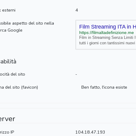
k esterni
4
sibile aspetto del sito nella
Film Streaming ITA in H
erca Google
https://filmaltadefinizione.me
Film in Streaming Senza Limiti It
tutti i giorni con tantissimi nuov
abilità
ocità del sito
-
na del sito (favicon)
Ben fatto, l'icona esiste
erver
irizzo IP
104.18.47.193