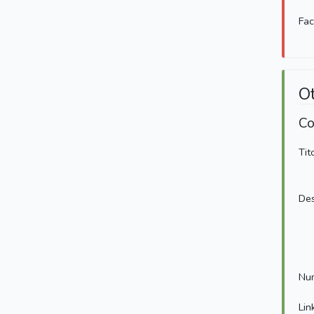
Fa
O
Co
Tit
Des
Num
Lin