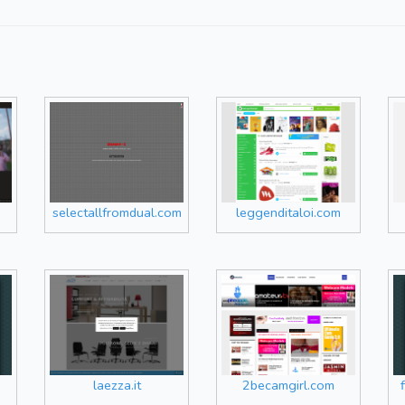
selectallfromdual.com
leggenditaloi.com
laezza.it
2becamgirl.com