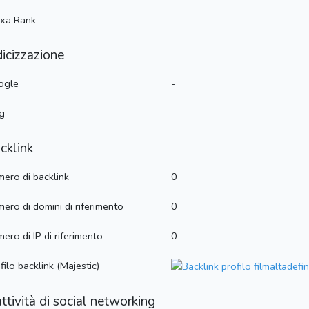
exa Rank
-
dicizzazione
ogle
-
g
-
cklink
ero di backlink
0
ero di domini di riferimento
0
ero di IP di riferimento
0
filo backlink (Majestic)
attività di social networking