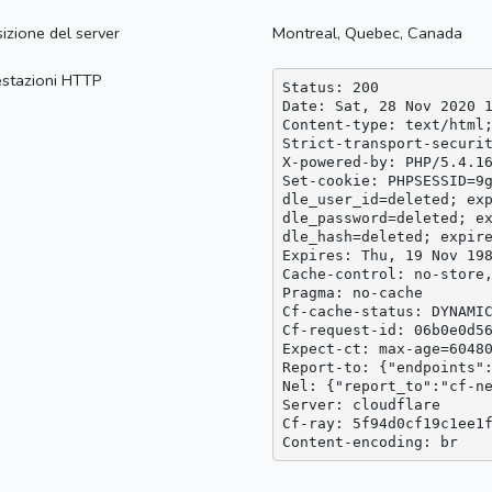
izione del server
Montreal, Quebec, Canada
estazioni HTTP
Status: 200

Date: Sat, 28 Nov 2020 1
Content-type: text/html;
Strict-transport-securit
X-powered-by: PHP/5.4.16
Set-cookie: PHPSESSID=9g
dle_user_id=deleted; exp
dle_password=deleted; ex
dle_hash=deleted; expire
Expires: Thu, 19 Nov 198
Cache-control: no-store,
Pragma: no-cache

Cf-cache-status: DYNAMIC
Cf-request-id: 06b0e0d56
Expect-ct: max-age=60480
Report-to: {"endpoints"
Nel: {"report_to":"cf-ne
Server: cloudflare

Cf-ray: 5f94d0cf19c1ee1f