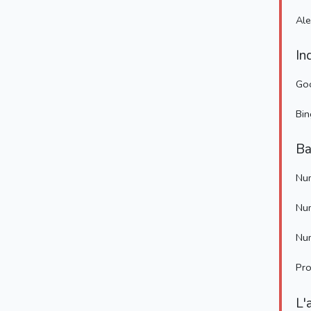
Al
In
Go
Bin
Ba
Num
Num
Num
Pro
L'