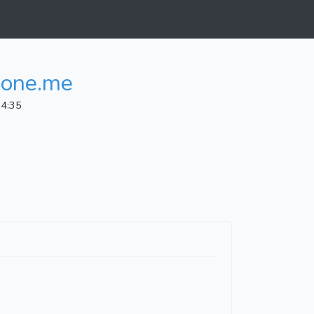
zione.me
14:35