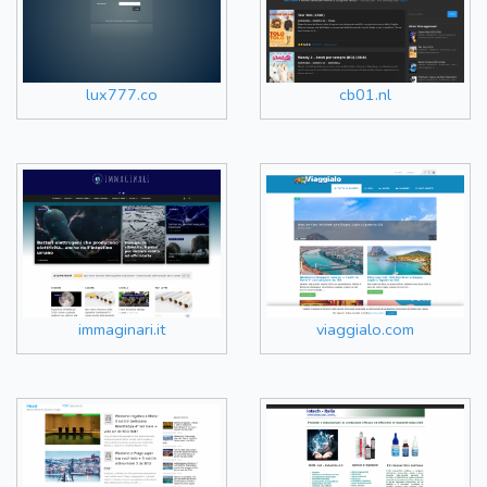
lux777.co
cb01.nl
immaginari.it
viaggialo.com