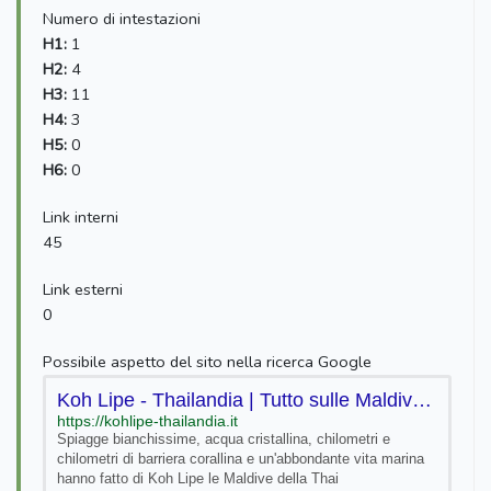
Numero di intestazioni
H1:
1
H2:
4
H3:
11
H4:
3
H5:
0
H6:
0
Link interni
45
Link esterni
0
Possibile aspetto del sito nella ricerca Google
Koh Lipe - Thailandia | Tutto sulle Maldive della Thailandia
https://kohlipe-thailandia.it
Spiagge bianchissime, acqua cristallina, chilometri e
chilometri di barriera corallina e un'abbondante vita marina
hanno fatto di Koh Lipe le Maldive della Thai