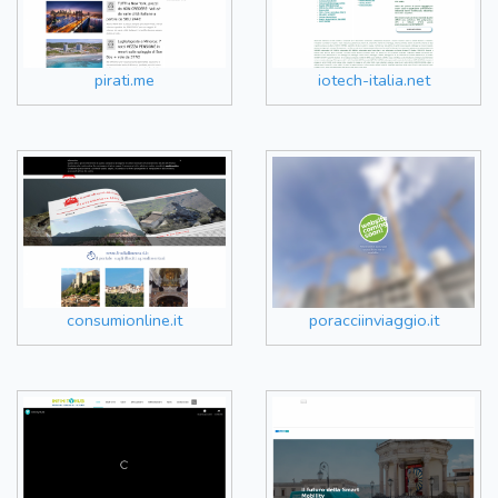
pirati.me
iotech-italia.net
consumionline.it
poracciinviaggio.it