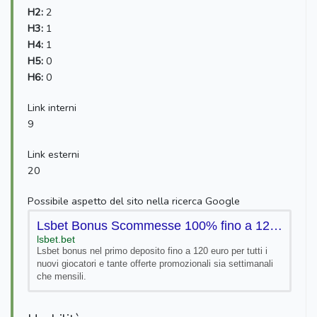
H2:
2
H3:
1
H4:
1
H5:
0
H6:
0
Link interni
9
Link esterni
20
Possibile aspetto del sito nella ricerca Google
Lsbet Bonus Scommesse 100% fino a 120€ | Scommesse Online
lsbet.bet
Lsbet bonus nel primo deposito fino a 120 euro per tutti i
nuovi giocatori e tante offerte promozionali sia settimanali
che mensili.