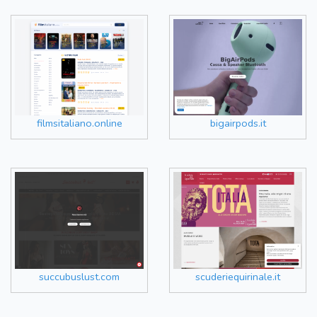
filmsitaliano.online
bigairpods.it
succubuslust.com
scuderiequirinale.it