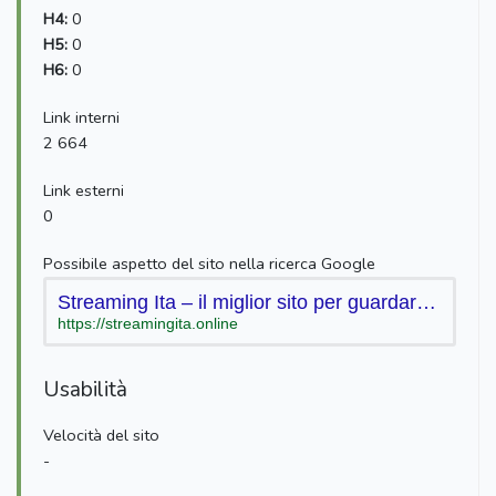
H4:
0
H5:
0
H6:
0
Link interni
2 664
Link esterni
0
Possibile aspetto del sito nella ricerca Google
Streaming Ita – il miglior sito per guardare tutte le serie tv al mondo senza limiti, gratis e senza pubblicità
https://streamingita.online
Usabilità
Velocità del sito
-