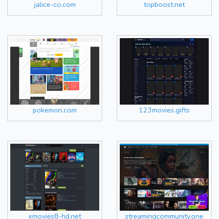
jalice-co.com
topboost.net
pokemon.com
123movies.gifts
xmovies8-hd.net
streamingcommunity.one