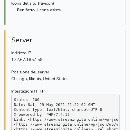
Icona del sito (favicon)
Ben fatto, l'icona esiste
Server
Indirizzo IP
172.67.185.159
Posizione del server
Chicago, Illinois, United States
Intestazioni HTTP
Status: 200

Date: Sat, 29 May 2021 21:22:02 GMT

Content-type: text/html; charset=UTF-8

X-powered-by: PHP/7.4.12

Link: <https://www.streamingita.online/wp-json/>; 
<https://www.streamingita.online/wp-json/wp/v2/pag
<https://www.streamingita.online/>; rel=shortlink
