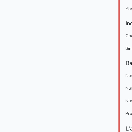
Al
In
Go
Bin
Ba
Num
Num
Num
Pro
L'