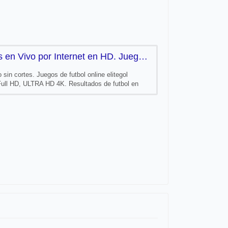
Ver Futbol Online Gratis en Vivo por Internet en HD. Juegos de futbol en directo
o sin cortes. Juegos de futbol online elitegol
 Full HD, ULTRA HD 4K. Resultados de futbol en