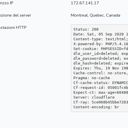
irizzo IP
172.67.141.17
izione del server
Montreal, Quebec, Canada
estazioni HTTP
Status: 200

Date: Sat, 05 Sep 2020 1
Content-type: text/html;
X-powered-by: PHP/5.4.16
Set-cookie: PHPSESSID=fd
dle_user_id=deleted; exp
dle_password=deleted; ex
dle_hash=deleted; expire
Expires: Thu, 19 Nov 198
Cache-control: no-store,
Pragma: no-cache

Cf-cache-status: DYNAMIC
Cf-request-id: 05001fc4b
Expect-ct: max-age=60480
Server: cloudflare

Cf-ray: 5ce068b45bbe7203