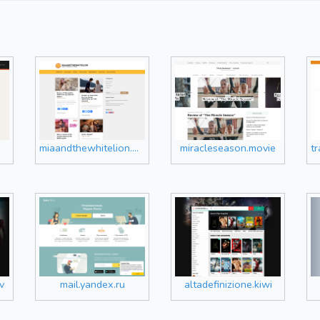
miaandthewhitelion.movie
miracleseason.movie
tra
v
mail.yandex.ru
altadefinizione.kiwi