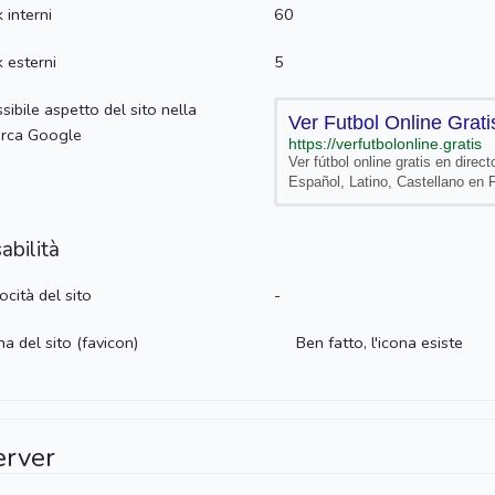
k interni
60
k esterni
5
sibile aspetto del sito nella
erca Google
https://verfutbolonline.gratis
Ver fútbol online gratis en direct
Español, Latino, Castellano en
abilità
ocità del sito
-
na del sito (favicon)
Ben fatto, l'icona esiste
erver