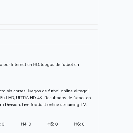
vo por Internet en HD. Juegos de futbol en
cto sin cortes. Juegos de futbol online elitegol
 Full HD, ULTRA HD 4K. Resultados de futbol en
ra Division. Live football online streaming TV.
:
0
H4:
0
H5:
0
H6:
0