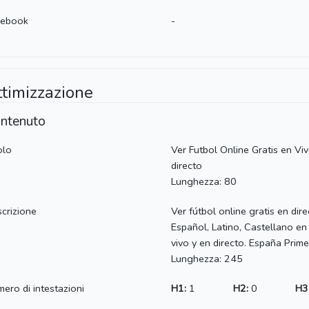
cebook
-
ttimizzazione
ntenuto
olo
Ver Futbol Online Gratis en Vi
directo
Lunghezza: 80
crizione
Ver fútbol online gratis en dire
Español, Latino, Castellano en
vivo y en directo. España Prime
Lunghezza: 245
ero di intestazioni
H1:
1
H2:
0
H3