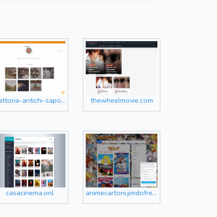
ttoria-antichi-sapori.myshopify.com
thewheelmovie.com
casacinema.onl
animecartoni.jimdofree.com