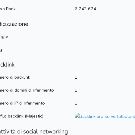
exa Rank
6 742 674
dicizzazione
ogle
-
g
-
cklink
ero di backlink
1
ero di domini di riferimento
1
ero di IP di riferimento
1
filo backlink (Majestic)
attività di social networking