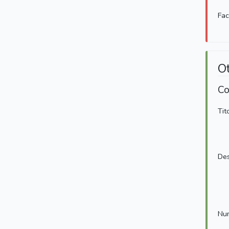
Fa
O
Co
Tit
Des
Num