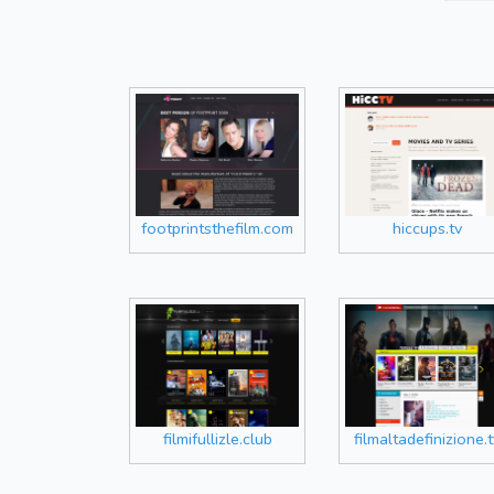
footprintsthefilm.com
hiccups.tv
filmifullizle.club
filmaltadefinizione.t