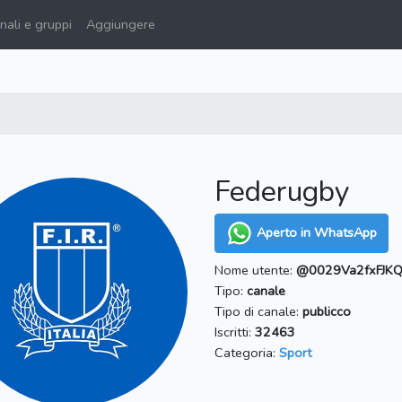
ali e gruppi
Aggiungere
Federugby
Aperto in WhatsApp
Nome utente:
@0029Va2fxFJK
Tipo:
canale
Tipo di canale:
publicco
Iscritti:
32463
Categoria:
Sport