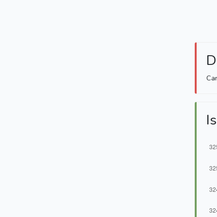
D
Can
Is