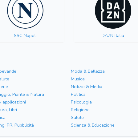
SSC Napoli
DAZN Italia
 bevande
Moda & Bellezza
alute
Musica
Serie
Notizie & Media
aggio, Piante & Natura
Politica
& applicazioni
Psicologia
ura, Libri
Religione
ica
Salute
ng, PR, Pubblicità
Scienza & Educazione