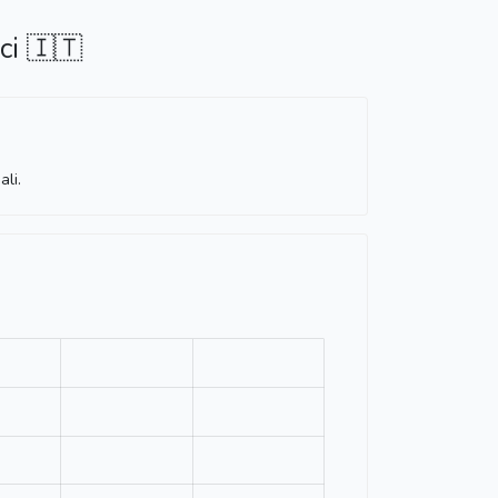
ci 🇮🇹
li.