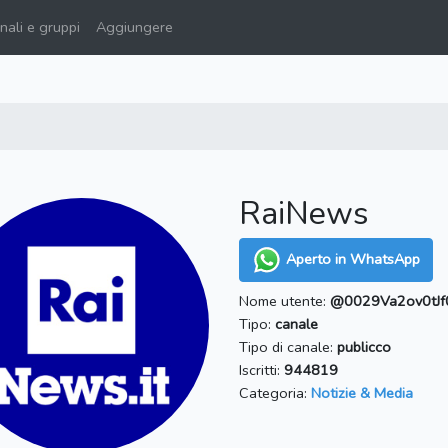
ali e gruppi
Aggiungere
RaiNews
Aperto in WhatsApp
Nome utente:
@0029Va2ov0tJf
Tipo:
canale
Tipo di canale:
publicco
Iscritti:
944819
Categoria:
Notizie & Media