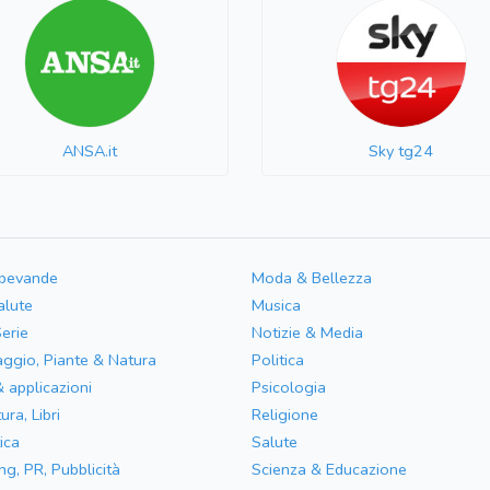
ANSA.it
Sky tg24
 bevande
Moda & Bellezza
alute
Musica
Serie
Notizie & Media
aggio, Piante & Natura
Politica
& applicazioni
Psicologia
ura, Libri
Religione
ica
Salute
ng, PR, Pubblicità
Scienza & Educazione