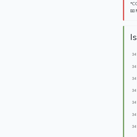
*C
📧 
Is