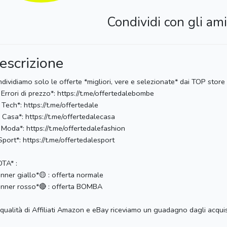
Condividi con gli ami
escrizione
dividiamo solo le offerte *migliori, vere e selezionate* dai TOP store
 Errori di prezzo*: https://t.me/offertedalebombe
 Tech*: https://t.me/offertedale
 Casa*: https://t.me/offertedalecasa
 Moda*: https://t.me/offertedalefashion
Sport*: https://t.me/offertedalesport
TA* :
nner giallo*🟡 : offerta normale
nner rosso*🔴 : offerta BOMBA
 qualità di Affiliati Amazon e eBay riceviamo un guadagno dagli acquis