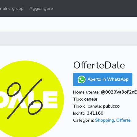
ali e gruppi
Aggiungere
OfferteDale
Aperto in WhatsApp
Nome utente:
@0029Va3oF2nE
Tipo:
canale
Tipo di canale:
publicco
Iscritti:
341160
Categoria:
Shopping, Offerte