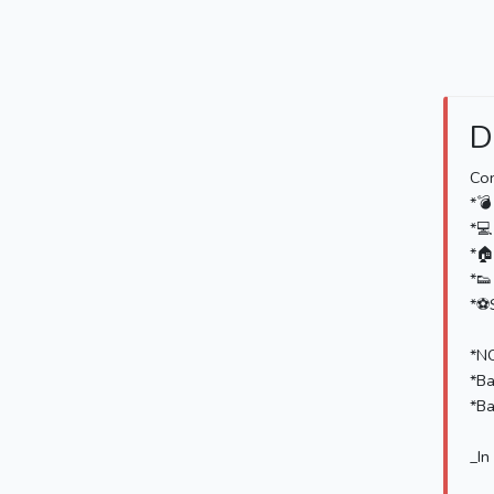
D
Con
*💣
*💻
*🏠
*👟
*⚽️
*NO
*Ba
*Ba
_In