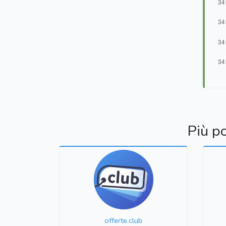
Più p
offerte.club