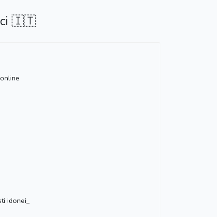
ci 🇮🇹
 online
ti idonei_