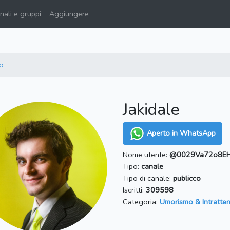
ali e gruppi
Aggiungere
o
Jakidale
Aperto in WhatsApp
Nome utente:
@0029Va72o8EH
Tipo:
canale
Tipo di canale:
publicco
Iscritti:
309598
Categoria:
Umorismo & Intratte