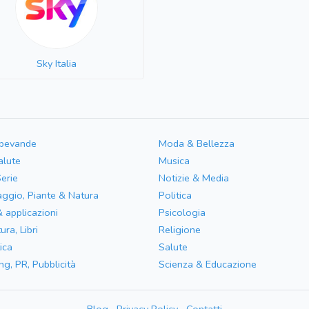
Sky Italia
 bevande
Moda & Bellezza
alute
Musica
Serie
Notizie & Media
aggio, Piante & Natura
Politica
& applicazioni
Psicologia
ura, Libri
Religione
ica
Salute
ng, PR, Pubblicità
Scienza & Educazione