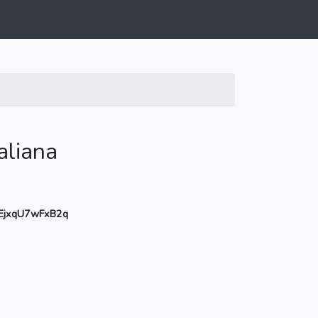
aliana
EjxqU7wFxB2q