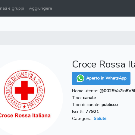
ali e gruppi
Aggiungere
Croce Rossa It
Aperto in WhatsApp
Nome utente:
@0029Va7In8V5
Tipo:
canale
Tipo di canale:
publicco
Iscritti:
77921
Categoria:
Salute