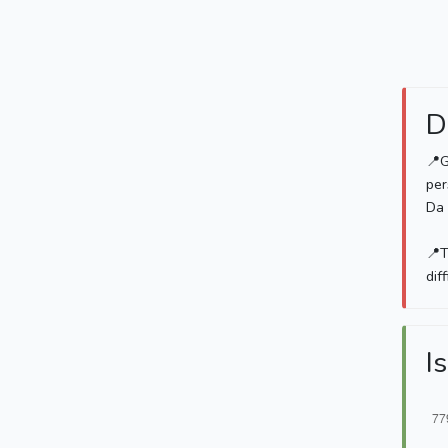
D
📍G
per
Da
📍T
dif
Is