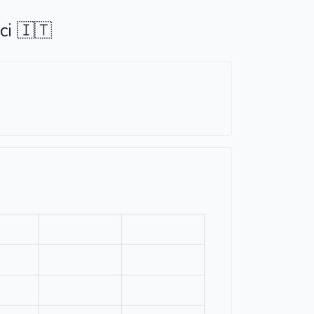
ci 🇮🇹