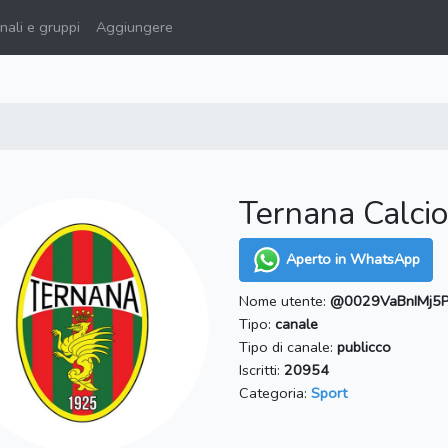
ali e gruppi
Aggiungere
Ternana Calcio
Aperto in WhatsApp
Nome utente:
@0029VaBnIMj5
Tipo:
canale
Tipo di canale:
publicco
Iscritti:
20954
Categoria:
Sport