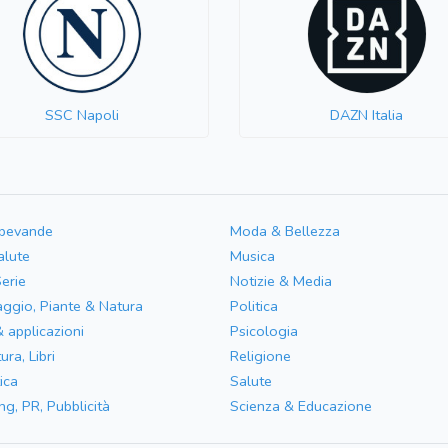
SSC Napoli
DAZN Italia
 bevande
Moda & Bellezza
alute
Musica
Serie
Notizie & Media
aggio, Piante & Natura
Politica
& applicazioni
Psicologia
ura, Libri
Religione
ica
Salute
ng, PR, Pubblicità
Scienza & Educazione