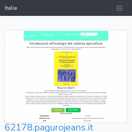
Italle
62178.pagurojeans.it