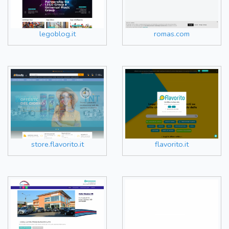
legoblog.it
romas.com
store.flavorito.it
flavorito.it