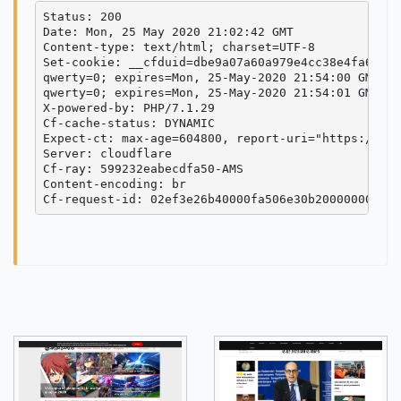
Status: 200

Date: Mon, 25 May 2020 21:02:42 GMT

Content-type: text/html; charset=UTF-8

Set-cookie: __cfduid=dbe9a07a60a979e4cc38e4fa64159
qwerty=0; expires=Mon, 25-May-2020 21:54:00 GMT; M
qwerty=0; expires=Mon, 25-May-2020 21:54:01 GMT; M
X-powered-by: PHP/7.1.29

Cf-cache-status: DYNAMIC

Expect-ct: max-age=604800, report-uri="https://rep
Server: cloudflare

Cf-ray: 599232eabecdfa50-AMS

Content-encoding: br
