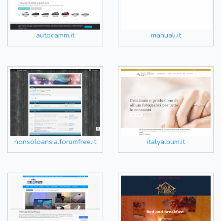
autocamm.it
manuali.it
nonsoloansia.forumfree.it
italyalbum.it