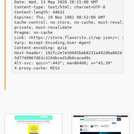
Date: Wed, 13 May 2020 20:15:00 GMT

Content-type: text/html; charset=UTF-8

Content-length: 44631

Expires: Thu, 19 Nov 1981 08:52:00 GMT

Cache-control: no-store, no-cache, must-revalidate

private, must-revalidate

Pragma: no-cache

Link: <https://store.flavorito.it/wp-json/>; rel="
Vary: Accept-Encoding,User-Agent

Content-encoding: gzip

Host-header: 192fc2e7e50945beb8231a492d6a8024

5d77dd967d63c3104bced1db0cace49c

Alt-svc: quic=":443"; ma=86400; v="43,39"
