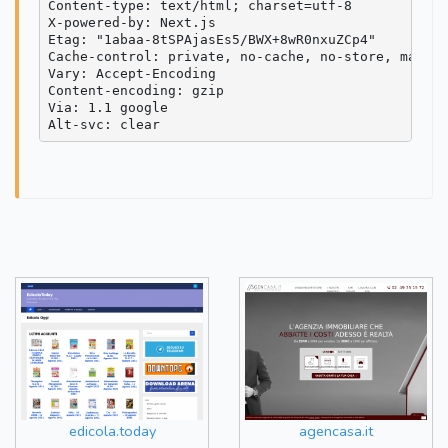
Content-type: text/html; charset=utf-8

X-powered-by: Next.js

Etag: "1abaa-8tSPAjasEs5/BWX+8wR0nxuZCp4"

Cache-control: private, no-cache, no-store, max-ag
Vary: Accept-Encoding

Content-encoding: gzip

Via: 1.1 google

edicola.today
agencasa.it