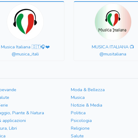
Musica Italiana 🇮🇹🎧❤️
MUSICA ITALIANA 📺
@musica_itali
@musitaliana
 bevande
Moda & Bellezza
alute
Musica
Serie
Notizie & Media
aggio, Piante & Natura
Politica
& applicazioni
Psicologia
ura, Libri
Religione
ica
Salute