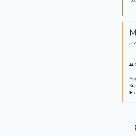
M
✅ C
👥 
App
Sup
▶️ 