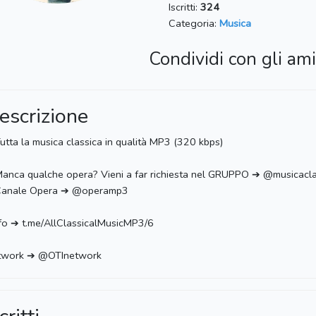
Iscritti:
324
Categoria:
Musica
Condividi con gli ami
escrizione
utta la musica classica in qualità MP3 (320 kbps)
anca qualche opera? Vieni a far richiesta nel GRUPPO ➔ @musicacla
Canale Opera ➔ @operamp3
Info ➔ t.me/AllClassicalMusicMP3/6
twork ➔ @OTInetwork