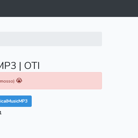
MP3 | OTI
😭
rimosso)
sicalMusicMP3
1