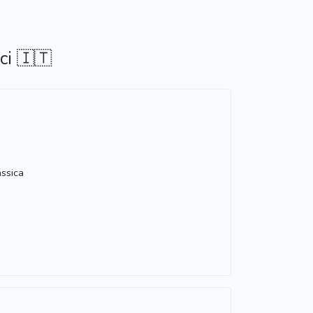
ci 🇮🇹
ssica