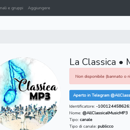
ali e gruppi
Aggiungere
La Classica • 
Non disponibile (bannato o 
Aperto in Telegram @AllClas
Identificatore:
-100124458626
Nome:
@AllClassicalMusicMP3
Tipo:
canale
Tipo di canale:
publicco