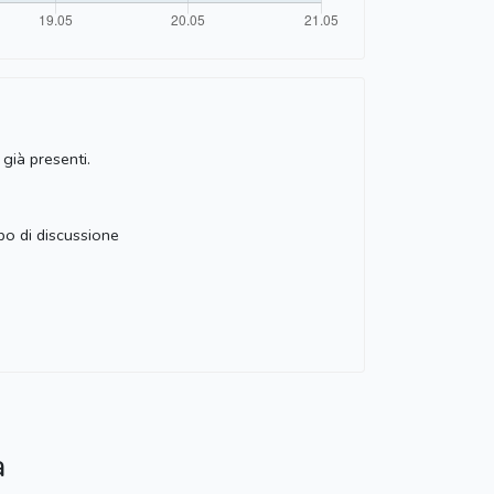
già presenti.
po di discussione
a