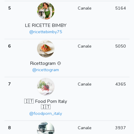
5
Canale
5164
LE RICETTE BIMBY
@ricettebimby75
6
Canale
5050
Ricettogram 🍲
@ricettogram
7
Canale
4365
🇮🇹 Food Porn Italy
🇮🇹
@foodporn_italy
8
Canale
3937