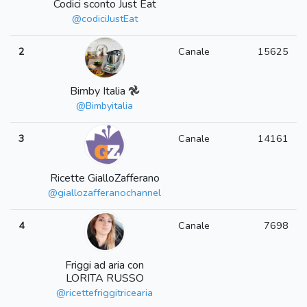
Codici sconto Just Eat
@codiciJustEat
2
Canale
15625
Bimby Italia 𖣘
@Bimbyitalia
3
Canale
14161
Ricette GialloZafferano
@giallozafferanochannel
4
Canale
7698
Friggi ad aria con
LORITA RUSSO
@ricettefriggitricearia