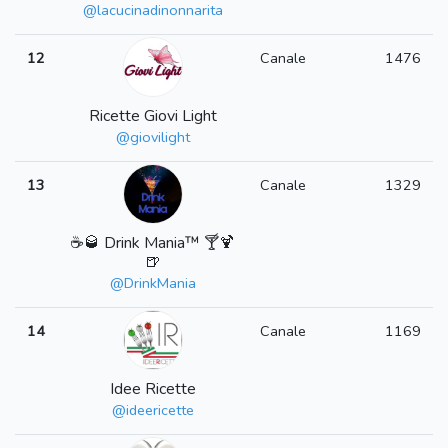
@lacucinadinonnarita
12
Canale
1476
Ricette Giovi Light
@giovilight
13
Canale
1329
☕️🥃 Drink Mania™️ 🍸🍹
🍺
@DrinkMania
14
Canale
1169
Idee Ricette
@ideericette