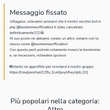
Messaggio fissato
⚠️Ragazzi, volevamo avvisarvi che il nostro vecchio bot in
php @bestemmieofficialbot è stato cancellato
definitivamente🙅🏻‍♂😭
Al suo posto ne abbiamo creato un altro, sempre con lo
stesso nome @bestemmieofficialbot
Con questo però potrete solamente inviarci le bestemmie
e, se necessario, richiedere sponsor
🌐Intanto ne approfitto per ricordarvi il nostro gruppo
https://t.me/joinchat/CZ9v_1Lm0pojARwyVp6_DQ
Più popolari nella categoria:
Altro