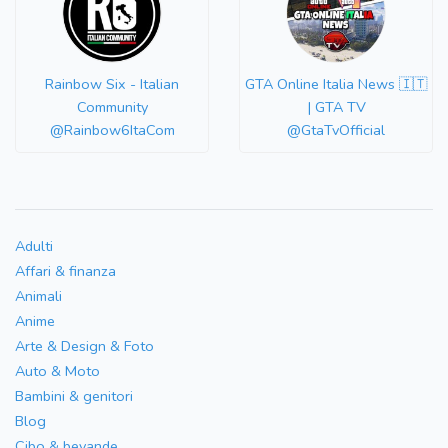
Rainbow Six - Italian
GTA Online Italia News 🇮🇹
Community
| GTA TV
@Rainbow6ItaCom
@GtaTvOfficial
Adulti
Affari & finanza
Animali
Anime
Arte & Design & Foto
Auto & Moto
Bambini & genitori
Blog
Cibo & bevande