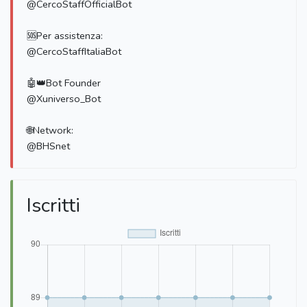
@CercoStaffOfficialBot
🆘️Per assistenza:
@CercoStaffItaliaBot
🤖👑Bot Founder
@Xuniverso_Bot
🌐Network:
@BHSnet
Iscritti