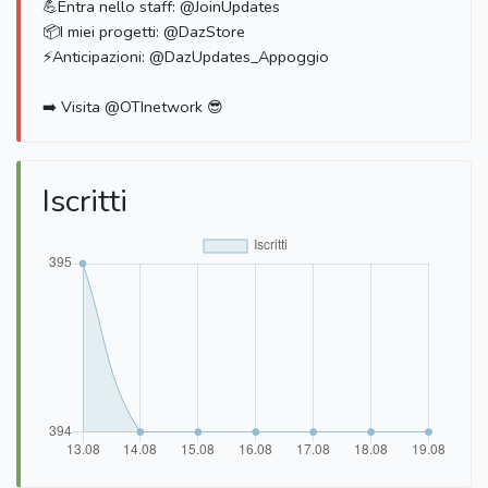
💪Entra nello staff: @JoinUpdates
📦I miei progetti: @DazStore
⚡️Anticipazioni: @DazUpdates_Appoggio
➡️ Visita @OTInetwork 😎
Iscritti