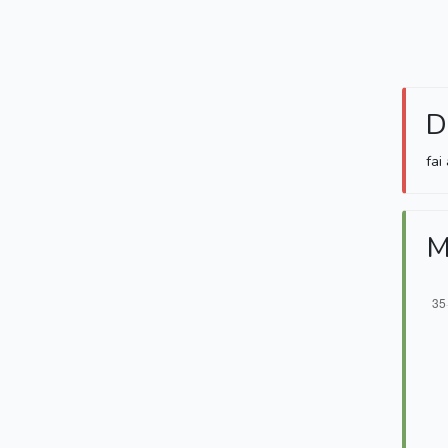
D
fai
M