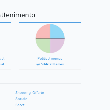
attenimento
ial
Political memes
ial
@PoliticalMemes
Shopping, Offerte
Sociale
Sport