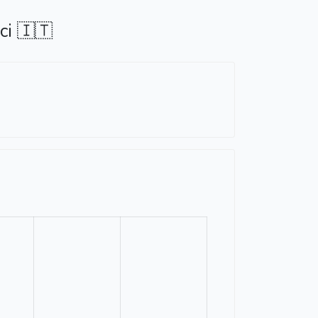
ci 🇮🇹