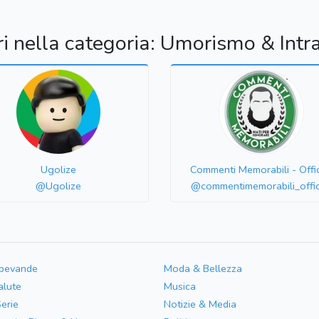
ri nella categoria: Umorismo & Intr
Ugolize
Commenti Memorabili - Offic
@Ugolize
@commentimemorabili_offic
 bevande
Moda & Bellezza
alute
Musica
Serie
Notizie & Media