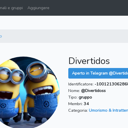
ali e gruppi
Aggiungere
o
Divertidos
Aperto in Telegram @Divertid
Identificatore:
-100121306286
Nome:
@Divertidoss
Tipo:
gruppo
Membri:
34
Categoria:
Umorismo & Intratte