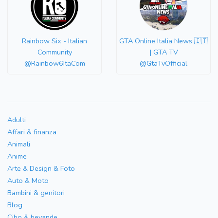
Rainbow Six - Italian
GTA Online Italia News 🇮🇹
Community
| GTA TV
@Rainbow6ItaCom
@GtaTvOfficial
Adulti
Affari & finanza
Animali
Anime
Arte & Design & Foto
Auto & Moto
Bambini & genitori
Blog
Cibo & bevande