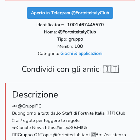
Aperto in Telegram @FortniteItalyClub
Identificatore:
-1001467445570
Nome:
@FortniteItalyClub
Tipo:
gruppo
Membri:
108
Categoria:
Giochi & applicazioni
Condividi con gli amici 🇮🇹
Descrizione
📣 @GruppiFIC
Buongiorno a tutti dallo Staff di Fortnite Italia 🇮🇹 Club
❗️Fai /regole per leggere le regole
📣Canale News https://bit.ly/30sMJUk
🏳️‍🌈Gruppo OffTopic @fortniteclubitaot 🆘Bot Assistenza