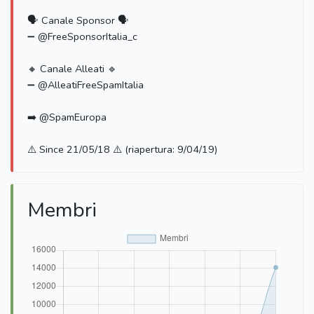
🗣 Canale Sponsor 🗣
➖ @FreeSponsorItalia_c
🔸 Canale Alleati 🔹
➖ @AlleatiFreeSpamItalia
➡️ @SpamEuropa
⚠️ Since 21/05/18 ⚠️ (riapertura: 9/04/19)
Membri