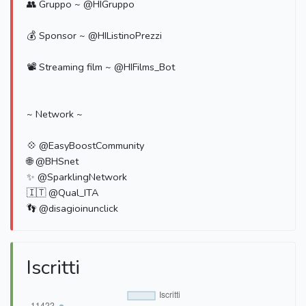
👥 Gruppo ~ @HIGruppo
💰 Sponsor ~ @HIListinoPrezzi
📽 Streaming film ~ @HIFilms_Bot
~ Network ~
💠 @EasyBoostCommunity
🌐 @BHSnet
✨ @SparklingNetwork
🇮🇹 @Qual_ITA
👣 @disagioinunclick
Iscritti