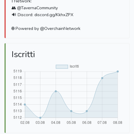
ℹ️ Network:
👥 @TavernaCommunity
🔊 Discord: discord.gg/KkhxZPX
🌐 Powered by @OverchainNetwork
Iscritti