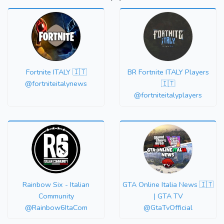
Fortnite ITALY 🇮🇹
BR Fortnite ITALY Players
@fortniteitalynews
🇮🇹
@fortniteitalyplayers
Rainbow Six - Italian
GTA Online Italia News 🇮🇹
Community
| GTA TV
@Rainbow6ItaCom
@GtaTvOfficial