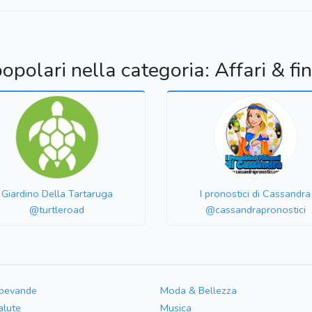
popolari nella categoria: Affari & fi
Giardino Della Tartaruga
I pronostici di Cassandra
@turtleroad
@cassandrapronostici
 bevande
Moda & Bellezza
alute
Musica