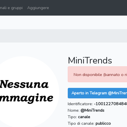
ali e gruppi
Aggiungere
MiniTrends
Non disponibile (bannato o 
Aperto in Telegram @MiniTre
Identificatore:
-100122708484
Nome:
@MiniTrends
Tipo:
canale
Tipo di canale:
publicco