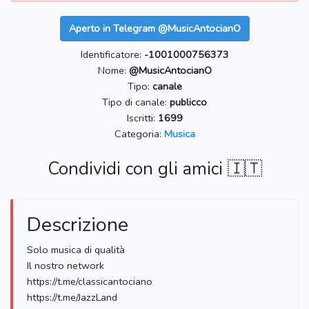
Aperto in Telegram @MusicAntocianO
Identificatore:
-1001000756373
Nome:
@MusicAntocianO
Tipo:
canale
Tipo di canale:
publicco
Iscritti:
1699
Categoria:
Musica
Condividi con gli amici 🇮🇹
Descrizione
Solo musica di qualità
Il nostro network
https://t.me/classicantociano
https://t.me/JazzLand