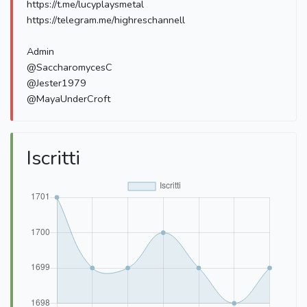
https://t.me/lucyplaysmetal
https://telegram.me/highreschannell
Admin
@SaccharomycesC
@Jester1979
@MayaUnderCroft
Iscritti