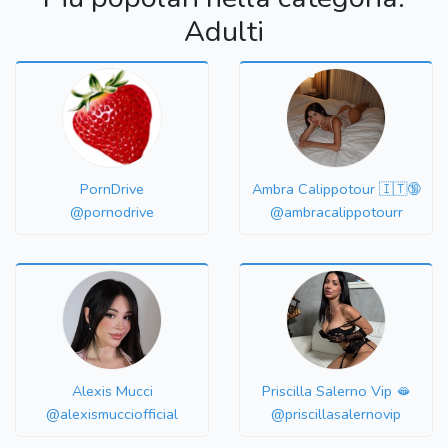
Adulti
PornDrive
Ambra Calippotour 🇮🇹🔞
@pornodrive
@ambracalippotourr
Alexis Mucci
Priscilla Salerno Vip 🫦
@alexismucciofficial
@priscillasalernovip