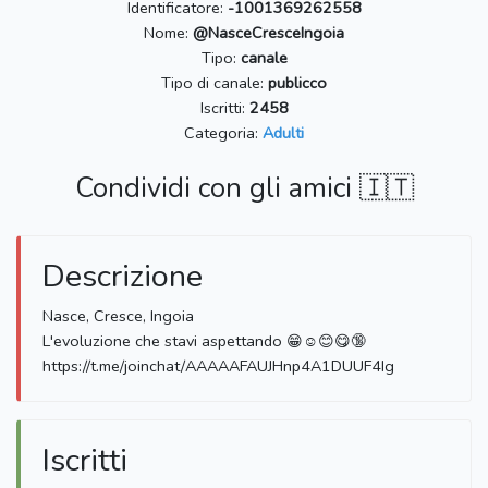
Identificatore:
-1001369262558
Nome:
@NasceCresceIngoia
Tipo:
canale
Tipo di canale:
publicco
Iscritti:
2458
Categoria:
Adulti
Condividi con gli amici 🇮🇹
Descrizione
Nasce, Cresce, Ingoia
L'evoluzione che stavi aspettando 😁☺️😊😋🔞
https://t.me/joinchat/AAAAAFAUJHnp4A1DUUF4Ig
Iscritti