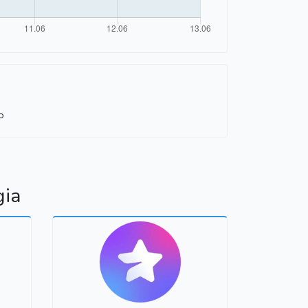
o
gia