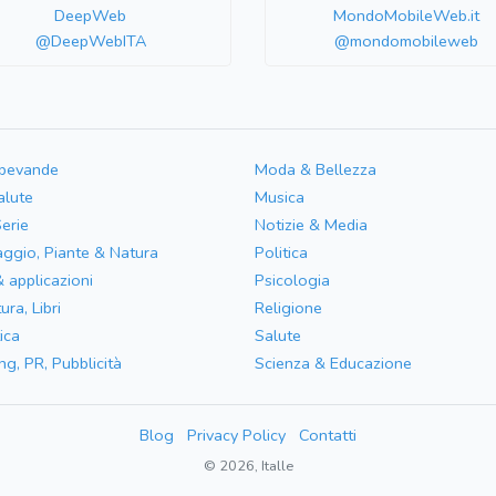
DeepWeb
MondoMobileWeb.it
@DeepWebITA
@mondomobileweb
 bevande
Moda & Bellezza
alute
Musica
Serie
Notizie & Media
aggio, Piante & Natura
Politica
& applicazioni
Psicologia
ura, Libri
Religione
ica
Salute
ng, PR, Pubblicità
Scienza & Educazione
Blog
Privacy Policy
Contatti
© 2026, Italle