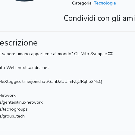
Categoria:
Tecnologia
Condividi con gli ami
escrizione
"Il sapere umano appartiene al mondo" Ct. Milo Synapse 🎞
Sito Web: nextita.ddns.net
NeXteggio: t.me/joinchat/GahDZUUmifyLj3Rqhp2NsQ
Network:
e/gentedilinuxnetwork
e/tecnogroups
e/group_tech