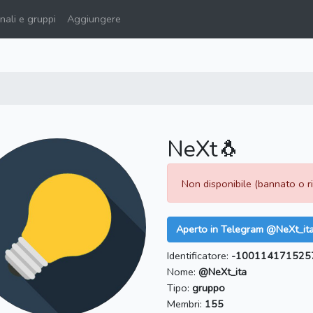
ali e gruppi
Aggiungere
NeXt🐧
Non disponibile (bannato o 
Aperto in Telegram @NeXt_it
Identificatore:
-100114171525
Nome:
@NeXt_ita
Tipo:
gruppo
Membri:
155