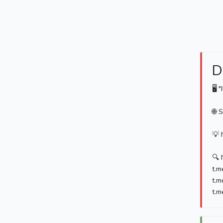
D
🖥 
🌐 
💡 
🔍 
t.m
t.m
t.m