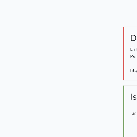
D
Eh 
Per
ht
Is