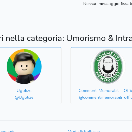
Nessun messaggio fissat
ri nella categoria: Umorismo & Intr
Ugolize
Commenti Memorabili - Offic
@Ugolize
@commentimemorabili_offic
 bevande
Moda & Bellezza