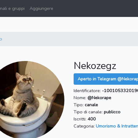
ali e gruppi
Aggiungere
o
Nekozegz
Aperto in Telegram @Nekora
Identificatore:
-100105332019
Nome:
@Nekorape
Tipo:
canale
Tipo di canale:
publicco
Iscritti:
400
Categoria:
Umorismo & Intratte