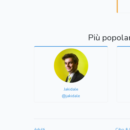
Più popola
Jakidale
@jakidale
Adulti
Cibo &