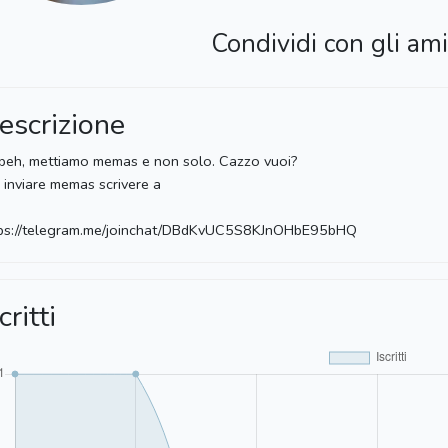
Condividi con gli ami
escrizione
beh, mettiamo memas e non solo. Cazzo vuoi?
 inviare memas scrivere a
tps://telegram.me/joinchat/DBdKvUC5S8KJnOHbE95bHQ
critti