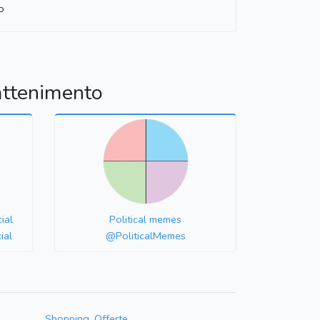
o
attenimento
ial
Political memes
ial
@PoliticalMemes
Shopping, Offerte