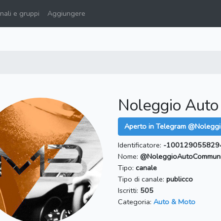
ali e gruppi
Aggiungere
Noleggio Aut
Aperto in Telegram @Nolegg
Identificatore:
-100129055829
Nome:
@NoleggioAutoCommuni
Tipo:
canale
Tipo di canale:
publicco
Iscritti:
505
Categoria:
Auto & Moto