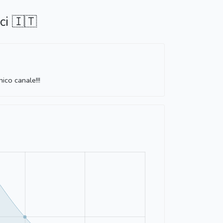
ci 🇮🇹
ico canale!!!