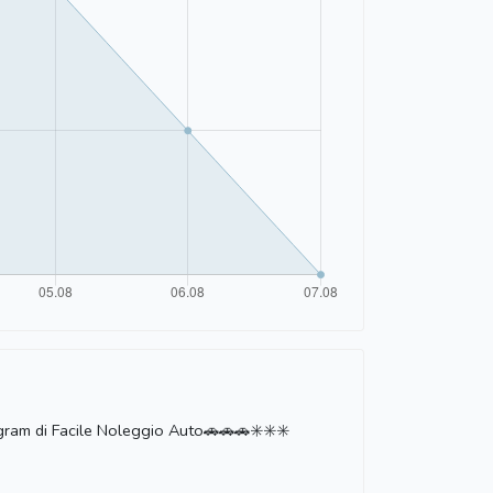
legram di Facile Noleggio Auto🚗🚗🚗✳️✳️✳️