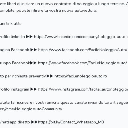
ete liberi di iniziare un nuovo contratto di noleggio a lungo termine
omobile, potrete ritirare la vostra nuova autovettura.
ni link utili:
ofilo linkedin ▶️▶️ https://www.linkedin.com/company/noleggio-auto-f
gina Facebook ▶️▶️ https://www.facebook.com/FacileNoleggioAuto/
uppo Facebook▶️▶️ https://www.facebook.com/FacileNoleggioAuto/
to per richieste preventivi▶️▶️ https://facilenoleggioauto.it/
ofilo instagram ▶️▶️ https://www.instagram.com/facile_autonoleggio
tete far iscrivere i vostri amici a questo canale inviando loro il seguen
ps://t.me/NoleggioAutoCommunity
atsapp diretto ▶️▶️https://bit.ly/Contact_Whatsapp_MB