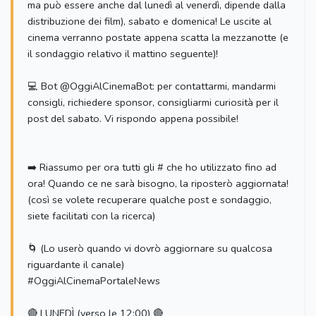
ma può essere anche dal lunedì al venerdì, dipende dalla
distribuzione dei film), sabato e domenica! Le uscite al
cinema verranno postate appena scatta la mezzanotte (e
il sondaggio relativo il mattino seguente)!
💻 Bot @OggiAlCinemaBot: per contattarmi, mandarmi
consigli, richiedere sponsor, consigliarmi curiosità per il
post del sabato. Vi rispondo appena possibile!
➡️ Riassumo per ora tutti gli # che ho utilizzato fino ad
ora! Quando ce ne sarà bisogno, la riposterò aggiornata!
(così se volete recuperare qualche post e sondaggio,
siete facilitati con la ricerca)
🌀 (Lo userò quando vi dovrò aggiornare su qualcosa
riguardante il canale)
#OggiAlCinemaPortaleNews
🔴 LUNEDÌ (verso le 12:00) 🔴