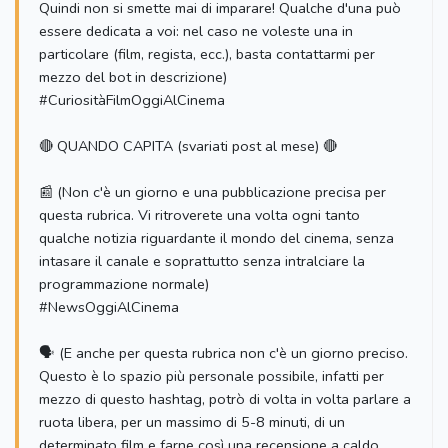
Quindi non si smette mai di imparare! Qualche d'una può
essere dedicata a voi: nel caso ne voleste una in
particolare (film, regista, ecc.), basta contattarmi per
mezzo del bot in descrizione)
#CuriositàFilmOggiAlCinema
🔴 QUANDO CAPITA (svariati post al mese) 🔴
📰 (Non c'è un giorno e una pubblicazione precisa per
questa rubrica. Vi ritroverete una volta ogni tanto
qualche notizia riguardante il mondo del cinema, senza
intasare il canale e soprattutto senza intralciare la
programmazione normale)
#NewsOggiAlCinema
🗣 (E anche per questa rubrica non c'è un giorno preciso.
Questo è lo spazio più personale possibile, infatti per
mezzo di questo hashtag, potrò di volta in volta parlare a
ruota libera, per un massimo di 5-8 minuti, di un
determinato film e farne così una recensione a caldo.