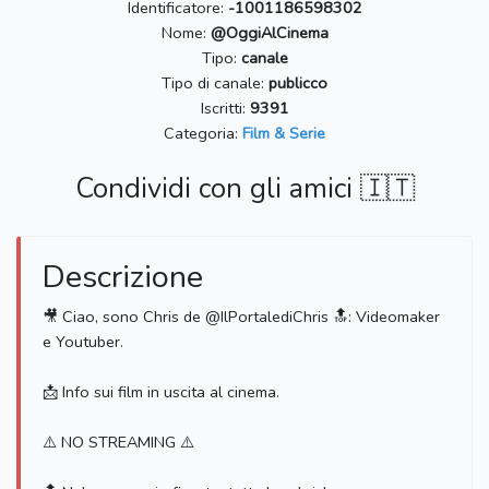
Identificatore:
-1001186598302
Nome:
@OggiAlCinema
Tipo:
canale
Tipo di canale:
publicco
Iscritti:
9391
Categoria:
Film & Serie
Condividi con gli amici 🇮🇹
Descrizione
🎥 Ciao, sono Chris de @IlPortalediChris 🔝: Videomaker
e Youtuber.
📩 Info sui film in uscita al cinema.
⚠️ NO STREAMING ⚠️