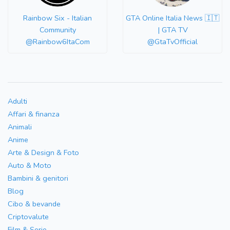
Rainbow Six - Italian
GTA Online Italia News 🇮🇹
Community
| GTA TV
@Rainbow6ItaCom
@GtaTvOfficial
Adulti
Affari & finanza
Animali
Anime
Arte & Design & Foto
Auto & Moto
Bambini & genitori
Blog
Cibo & bevande
Criptovalute
Film & Serie