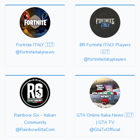
Fortnite ITALY 🇮🇹
BR Fortnite ITALY Players
@fortniteitalynews
🇮🇹
@fortniteitalyplayers
Rainbow Six - Italian
GTA Online Italia News 🇮🇹
Community
| GTA TV
@Rainbow6ItaCom
@GtaTvOfficial