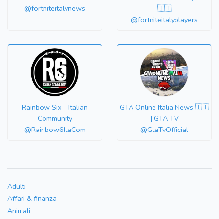
@fortniteitalynews
🇮🇹
@fortniteitalyplayers
Rainbow Six - Italian
GTA Online Italia News 🇮🇹
Community
| GTA TV
@Rainbow6ItaCom
@GtaTvOfficial
Adulti
Affari & finanza
Animali