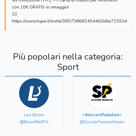
🚨Promozione HYPE ~> carta di credito per minorenni
con 10€ GRATIS in omaggio!
👉🏻
https://www.hype.it/invite/3857386834544d2b6e72553d
Più popolari nella categoria:
Sport
Leo Boom
⚡️𝙎𝙤𝙘𝙘𝙚𝙧𝙋𝙖𝙨𝙨𝙞𝙤𝙣⚡️
@BoomBetITA
@SoccerPassionNews