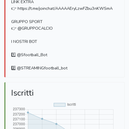
LINK EXTRA
👉 https://t.me/joinchat/AAAAAEryLzwFZbu3nKWSmA
GRUPPO SPORT
👉 @GRUPPOCALCIO
I NOSTRI BOT
1️⃣ @Sfootball_Bot
2️⃣ @STREAMINGfootball_bot
Iscritti