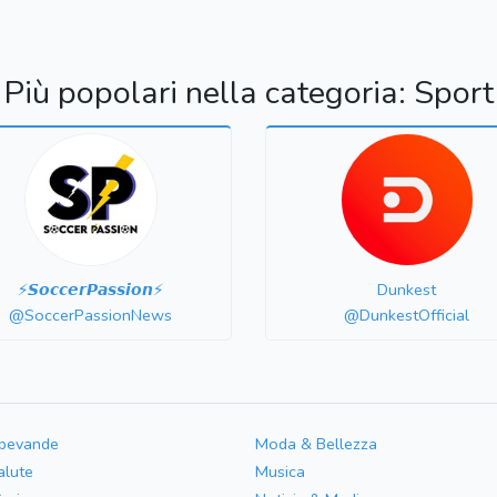
Più popolari nella categoria: Sport
⚡️𝙎𝙤𝙘𝙘𝙚𝙧𝙋𝙖𝙨𝙨𝙞𝙤𝙣⚡️
Dunkest
@SoccerPassionNews
@DunkestOfficial
 bevande
Moda & Bellezza
alute
Musica