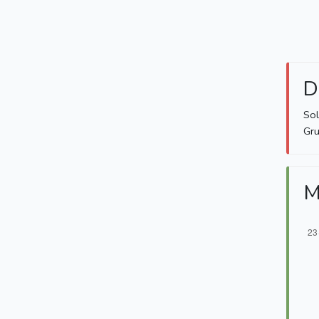
D
Sol
Gru
M