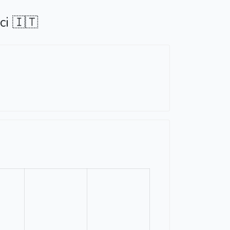
ci 🇮🇹