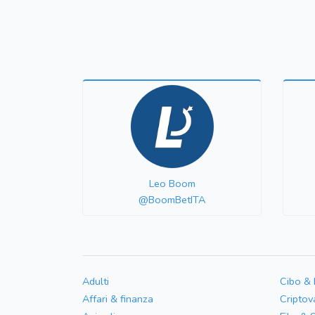
Leo Boom
@BoomBetITA
Adulti
Cibo &
Affari & finanza
Criptov