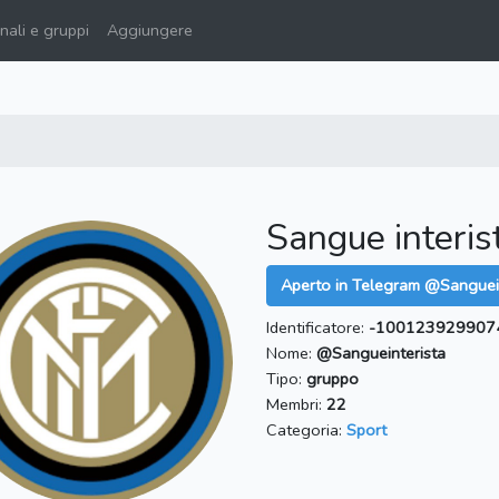
ali e gruppi
Aggiungere
Sangue interis
Aperto in Telegram @Sanguein
Identificatore:
-100123929907
Nome:
@Sangueinterista
Tipo:
gruppo
Membri:
22
Categoria:
Sport