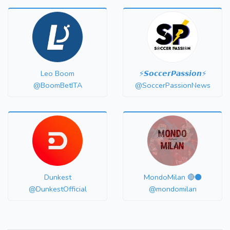
Leo Boom
⚡️𝙎𝙤𝙘𝙘𝙚𝙧𝙋𝙖𝙨𝙨𝙞𝙤𝙣⚡️
@BoomBetITA
@SoccerPassionNews
Dunkest
MondoMilan 🔴⚫️
@DunkestOfficial
@mondomilan