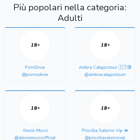
Più popolari nella categoria:
Adulti
PornDrive
Ambra Calippotour 🇮🇹🔞
@pornodrive
@ambracalippotourr
Alexis Mucci
Priscilla Salerno Vip 🫦
@alexismucciofficial
@priscillasalernovip