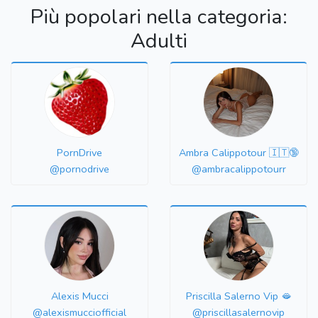
Più popolari nella categoria:
Adulti
PornDrive
Ambra Calippotour 🇮🇹🔞
@pornodrive
@ambracalippotourr
Alexis Mucci
Priscilla Salerno Vip 🫦
@alexismucciofficial
@priscillasalernovip