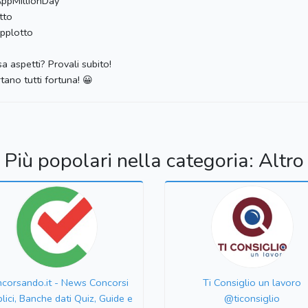
ppMillionDay
otto
pplotto
a aspetti? Provali subito!
tano tutti fortuna! 😀
Più popolari nella categoria: Altro
corsando.it - News Concorsi
Ti Consiglio un lavoro
lici, Banche dati Quiz, Guide e
@ticonsiglio