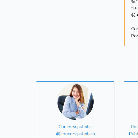
@A
▫️L
@a
Cos
Por
Concorsi pubblici
Con
@concorsipubblicin
Pubb