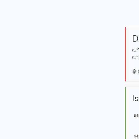
D
👉T
👉I
🤖
Is