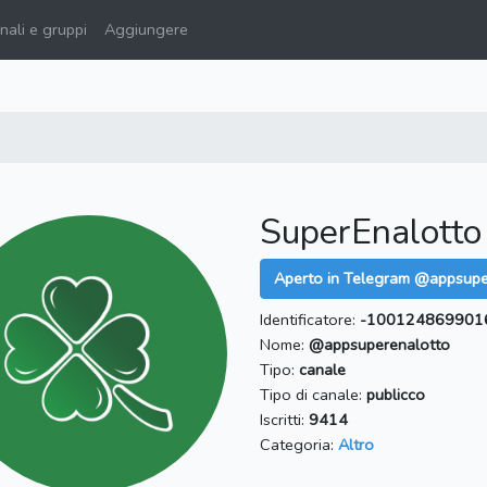
ali e gruppi
Aggiungere
SuperEnalotto
Aperto in Telegram @appsupe
Identificatore:
-100124869901
Nome:
@appsuperenalotto
Tipo:
canale
Tipo di canale:
publicco
Iscritti:
9414
Categoria:
Altro