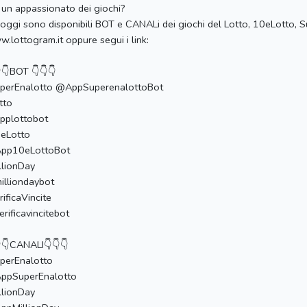
 un appassionato dei giochi?
oggi sono disponibili BOT e CANALi dei giochi del Lotto, 10eLotto, Su
.lottogram.it oppure segui i link:
👇BOT 👇👇👇
uperEnalotto @AppSuperenalottoBot
otto
pplottobot
0eLotto
pp10eLottoBot
illionDay
lliondaybot
erificaVincite
rificavincitebot
👇CANALI👇👇👇
uperEnalotto
ppSuperEnalotto
illionDay