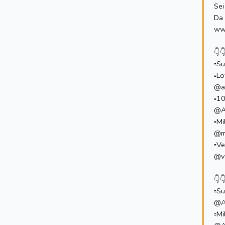
Sei
Da 
www
👇
▫️S
▫️L
@a
▫️1
@A
▫️M
@mi
▫️V
@ve
👇
▫️S
@A
▫️M