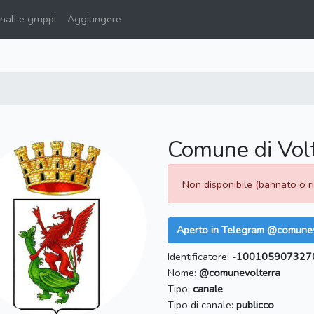
ali e gruppi
Aggiungere
Comune di Vol
Non disponibile (bannato o 
Aperto in Telegram @comunev
Identificatore:
-100105907327
Nome:
@comunevolterra
Tipo:
canale
Tipo di canale:
publicco