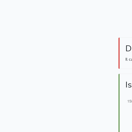
D
Il 
Is