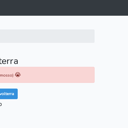
terra
😭
rimosso)
olterra
0