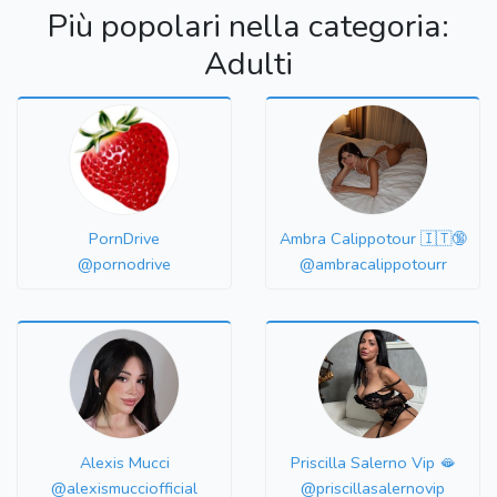
Più popolari nella categoria:
Adulti
PornDrive
Ambra Calippotour 🇮🇹🔞
@pornodrive
@ambracalippotourr
Alexis Mucci
Priscilla Salerno Vip 🫦
@alexismucciofficial
@priscillasalernovip