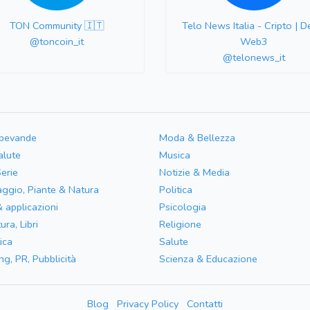
TON Community 🇮🇹
Telo News Italia - Cripto | De
@toncoin_it
Web3
@telonews_it
 bevande
Moda & Bellezza
alute
Musica
Serie
Notizie & Media
aggio, Piante & Natura
Politica
& applicazioni
Psicologia
ura, Libri
Religione
ica
Salute
ng, PR, Pubblicità
Scienza & Educazione
Blog
Privacy Policy
Contatti