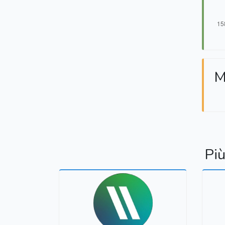
M
Più