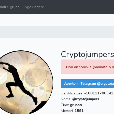
ali e gruppi
Aggiungere
Cryptojumpers
Non disponibile (bannato o 
Aperto in Telegram @cryptoj
Identificatore:
-100111700341
Nome:
@cryptojumpers
Tipo:
gruppo
Membri:
1591