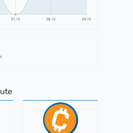
o
lute