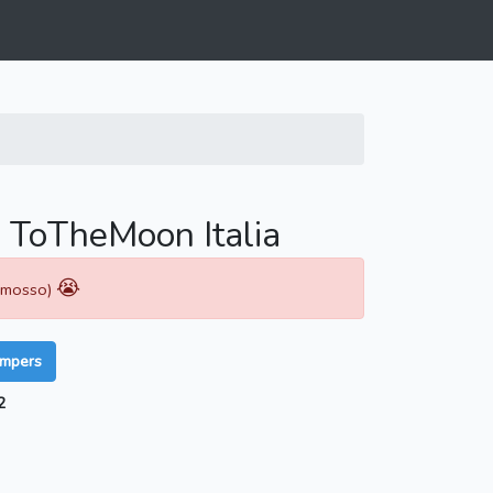
 ToTheMoon Italia
😭
rimosso)
umpers
2