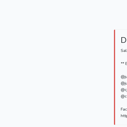
D
Sal
** 
@ju
@ju
@cj
@co
Fa
htt