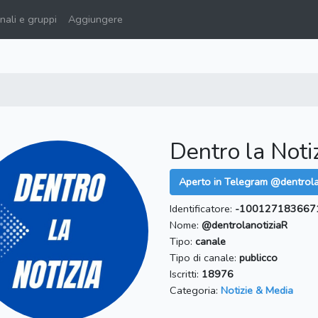
ali e gruppi
Aggiungere
Dentro la Noti
Aperto in Telegram @dentrola
Identificatore:
-100127183667
Nome:
@dentrolanotiziaR
Tipo:
canale
Tipo di canale:
publicco
Iscritti:
18976
Categoria:
Notizie & Media