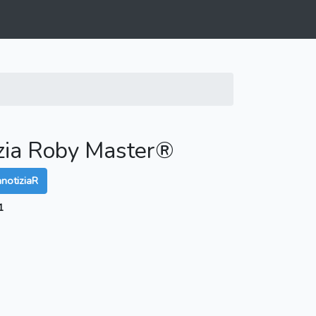
zia Roby Master®️
notiziaR
1