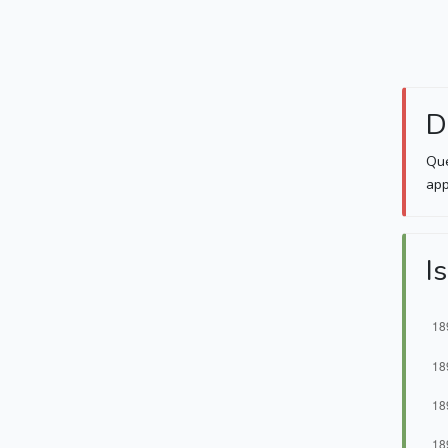
D
Que
app
Is