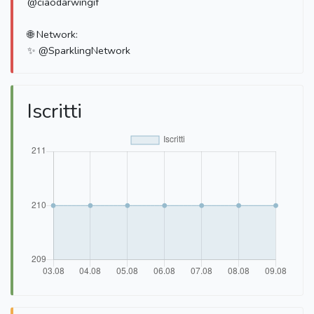
@ciaodarwingif
🌐 Network:
✨ @SparklingNetwork
Iscritti