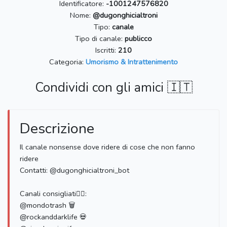
Identificatore:
-1001247576820
Nome:
@dugonghicialtroni
Tipo:
canale
Tipo di canale:
publicco
Iscritti:
210
Categoria:
Umorismo & Intrattenimento
Condividi con gli amici 🇮🇹
Descrizione
Il canale nonsense dove ridere di cose che non fanno
ridere
Contatti: @dugonghicialtroni_bot
Canali consigliati👇🏼:
@mondotrash 🗑
@rockanddarklife 💀