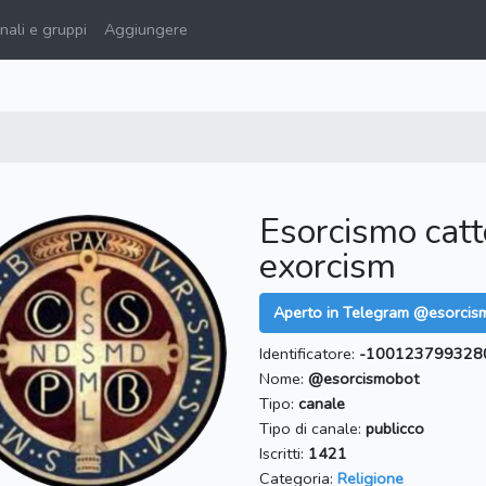
ali e gruppi
Aggiungere
Esorcismo catto
exorcism
Aperto in Telegram @esorcis
Identificatore:
-100123799328
Nome:
@esorcismobot
Tipo:
canale
Tipo di canale:
publicco
Iscritti:
1421
Categoria:
Religione