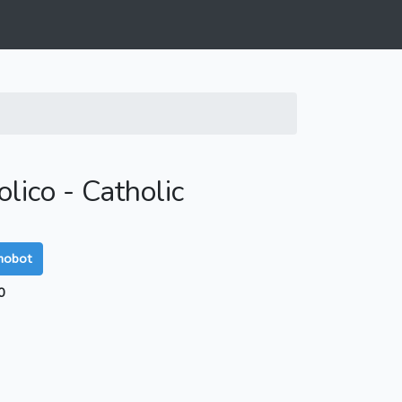
lico - Catholic
mobot
0