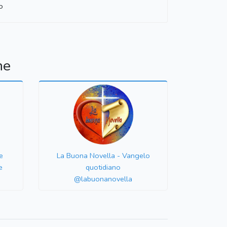
o
ne
e
La Buona Novella - Vangelo
e
quotidiano
@labuonanovella