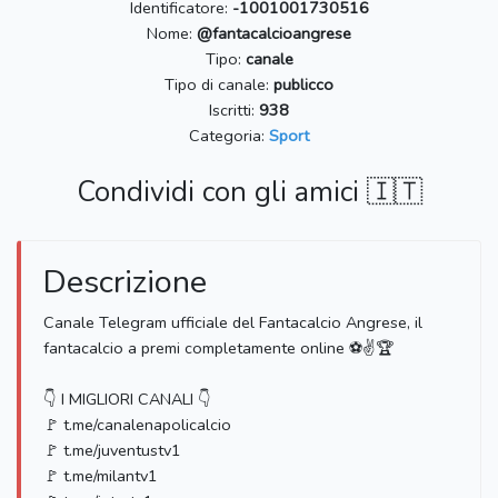
Identificatore:
-1001001730516
Nome:
@fantacalcioangrese
Tipo:
canale
Tipo di canale:
publicco
Iscritti:
938
Categoria:
Sport
Condividi con gli amici 🇮🇹
Descrizione
Canale Telegram ufficiale del Fantacalcio Angrese, il
fantacalcio a premi completamente online ⚽✌🏆
👇 I MIGLIORI CANALI 👇
🚩 t.me/canalenapolicalcio
🚩 t.me/juventustv1
🚩 t.me/milantv1