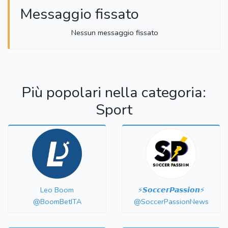
Messaggio fissato
Nessun messaggio fissato
Più popolari nella categoria:
Sport
Leo Boom
⚡️𝙎𝙤𝙘𝙘𝙚𝙧𝙋𝙖𝙨𝙨𝙞𝙤𝙣⚡️
@BoomBetITA
@SoccerPassionNews