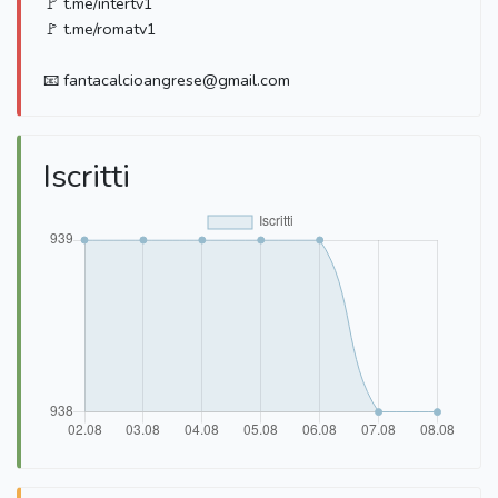
🚩 t.me/intertv1
🚩 t.me/romatv1
📧 fantacalcioangrese@gmail.com
Iscritti